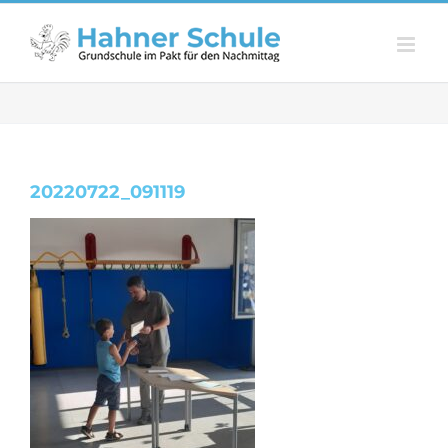
Zum
Inhalt
springen
20220722_091119