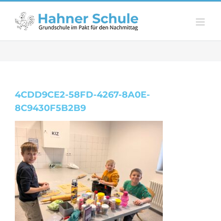
Zum
Inhalt
springen
4CDD9CE2-58FD-4267-8A0E-
8C9430F5B2B9